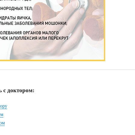
ь с доктором:
тору
ем
ром