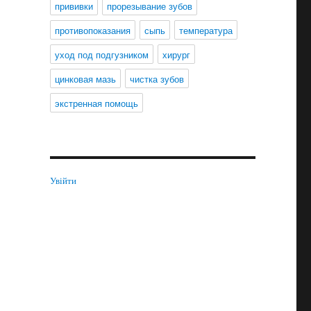
прививки
прорезывание зубов
противопоказания
сыпь
температура
уход под подгузником
хирург
цинковая мазь
чистка зубов
экстренная помощь
Увійти