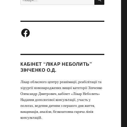
за
запитом:
Facebook
КАБІНЕТ “ЛІКАР НЕБОЛИТЬ”
ЗІНЧЕНКО О.Д.
Лікар обласного центру реанімації, реабілітації та
хірургії новонароджених вищої категорії Зінченко
Олександр Дмитрович, кабінет «Лікар Неболить»
Надання допологової консультації, участь у
пологах, ведення дитини з першого дня життя,
вакцинація, аналізи, безкоштовна гаряча лінія
консультацій.