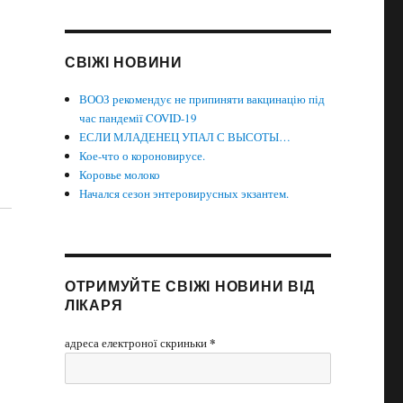
СВІЖІ НОВИНИ
ВООЗ рекомендує не припиняти вакцинацію під
час пандемії COVID-19
ЕСЛИ МЛАДЕНЕЦ УПАЛ С ВЫСОТЫ…
Кое-что о короновирусе.
Коровье молоко
Начался сезон энтеровирусных экзантем.
ОТРИМУЙТЕ СВІЖІ НОВИНИ ВІД
ЛІКАРЯ
*
адреса електроної скриньки