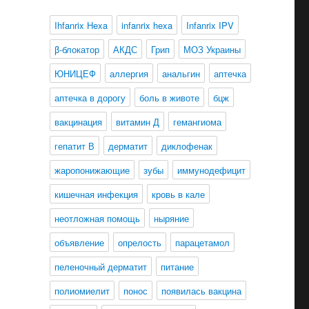
Ihfanrix Hexa
infanrix hexa
Infanrix IPV
β-блокатор
АКДС
Грип
МОЗ Украины
ЮНИЦЕФ
аллергия
анальгин
аптечка
аптечка в дорогу
боль в животе
бцж
вакцинация
витамин Д
гемангиома
гепатит В
дерматит
диклофенак
жаропонижающие
зубы
иммунодефицит
кишечная инфекция
кровь в кале
неотложная помощь
ныряние
объявление
опрелость
парацетамол
пеленочный дерматит
питание
полиомиелит
понос
появилась вакцина