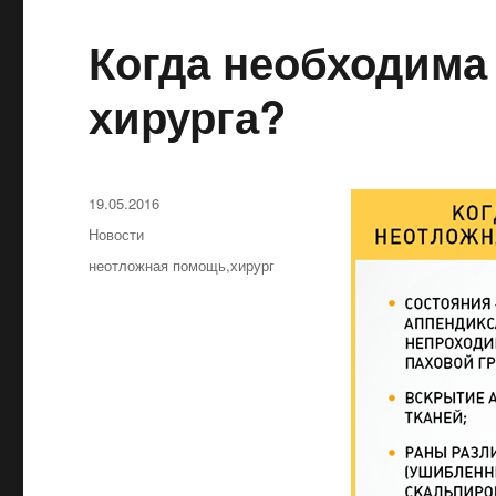
Когда необходима
хирурга?
Оприлюднено
19.05.2016
Категорії
Новости
Позначки
неотложная помощь
,
хирург