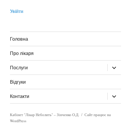
Увійти
Головна
Про лікаря
розгорну
Послуги
підменю
Відгуки
розгорну
Контакти
підменю
Кабінет "Лікар Неболить" – Зінченко О.Д.
Сайт працює на
WordPress