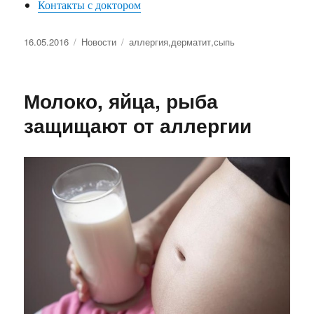
Контакты с доктором
Оприлюднено
Категорії
Позначки
16.05.2016
Новости
аллергия
,
дерматит
,
сыпь
Молоко, яйца, рыба
защищают от аллергии