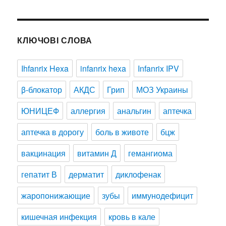
КЛЮЧОВІ СЛОВА
Ihfanrix Hexa
infanrix hexa
Infanrix IPV
β-блокатор
АКДС
Грип
МОЗ Украины
ЮНИЦЕФ
аллергия
анальгин
аптечка
аптечка в дорогу
боль в животе
бцж
вакцинация
витамин Д
гемангиома
гепатит В
дерматит
диклофенак
жаропонижающие
зубы
иммунодефицит
кишечная инфекция
кровь в кале