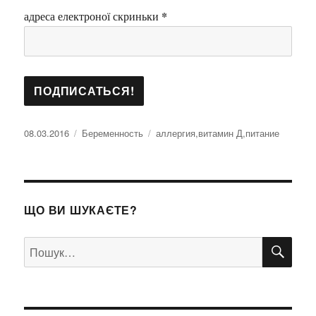
*
адреса електроної скриньки
Оприлюднено
Категорії
Позначки
08.03.2016
Беременность
аллергия
,
витамин Д
,
питание
ЩО ВИ ШУКАЄТЕ?
ШУ
Пошук
за
запитом: