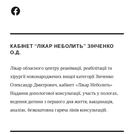
Facebook
КАБІНЕТ “ЛІКАР НЕБОЛИТЬ” ЗІНЧЕНКО
О.Д.
Лікар обласного центру реанімації, реабілітації та
хірургії новонароджених вищої категорії Зінченко
Олександр Дмитрович, кабінет «Лікар Неболить»
Надання допологової консультації, участь у пологах,
ведення дитини з першого дня життя, вакцинація,
аналізи, безкоштовна гаряча лінія консультацій.