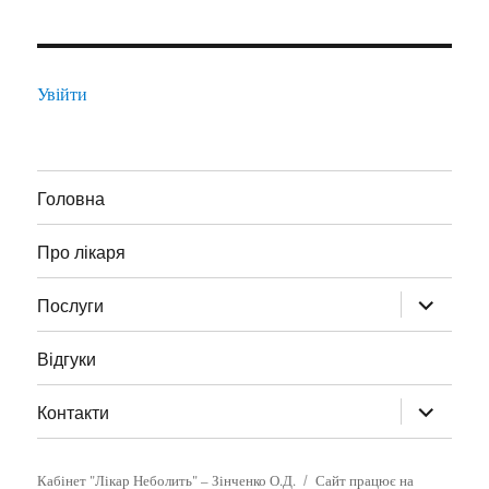
Увійти
Головна
Про лікаря
розгорну
Послуги
підменю
Відгуки
розгорну
Контакти
підменю
Кабінет "Лікар Неболить" – Зінченко О.Д.
Сайт працює на