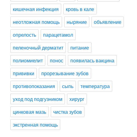
кишечная инфекция
кровь в кале
неотложная помощь
ныряние
объявление
опрелость
парацетамол
пеленочный дерматит
питание
полиомиелит
понос
появилась вакцина
прививки
прорезывание зубов
противопоказания
сыпь
температура
уход под подгузником
хирург
цинковая мазь
чистка зубов
экстренная помощь