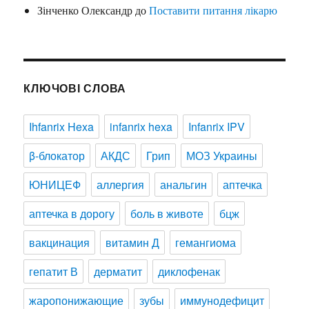
Зінченко Олександр
до
Поставити питання лікарю
КЛЮЧОВІ СЛОВА
Ihfanrix Hexa
infanrix hexa
Infanrix IPV
β-блокатор
АКДС
Грип
МОЗ Украины
ЮНИЦЕФ
аллергия
анальгин
аптечка
аптечка в дорогу
боль в животе
бцж
вакцинация
витамин Д
гемангиома
гепатит В
дерматит
диклофенак
жаропонижающие
зубы
иммунодефицит