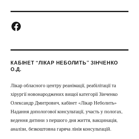
запитом:
Facebook
КАБІНЕТ “ЛІКАР НЕБОЛИТЬ” ЗІНЧЕНКО
О.Д.
Лікар обласного центру реанімації, реабілітації та
хірургії новонароджених вищої категорії Зінченко
Олександр Дмитрович, кабінет «Лікар Неболить»
Надання допологової консультації, участь у пологах,
ведення дитини з першого дня життя, вакцинація,
аналізи, безкоштовна гаряча лінія консультацій.