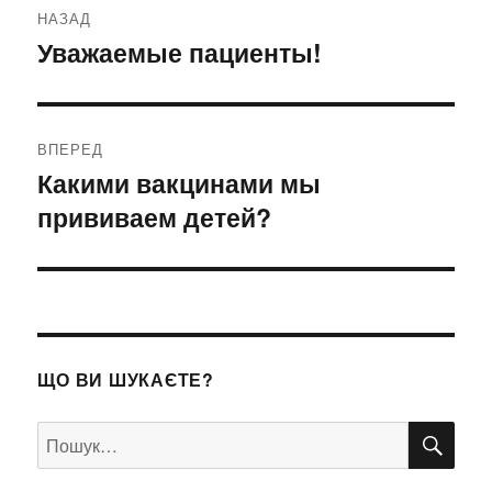
НАЗАД
записів
Уважаемые пациенты!
Попередній
запис:
ВПЕРЕД
Какими вакцинами мы
Наступний
прививаем детей?
запис:
ЩО ВИ ШУКАЄТЕ?
ШУ
Пошук
за