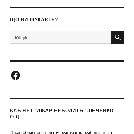
ЩО ВИ ШУКАЄТЕ?
ШУ
Пошук
за
запитом:
Facebook
КАБІНЕТ “ЛІКАР НЕБОЛИТЬ” ЗІНЧЕНКО
О.Д.
Лікар обласного центру реанімації, реабілітації та