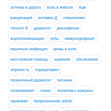
аптечка в дорогу
боль в животе
бцж
вакцинация
витамин Д
гемангиома
гепатит В
дерматит
диклофенак
жаропонижающие
зубы
иммунодефицит
кишечная инфекция
кровь в кале
неотложная помощь
ныряние
объявление
опрелость
парацетамол
пеленочный дерматит
питание
полиомиелит
понос
появилась вакцина
прививки
прорезывание зубов