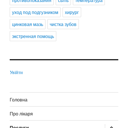
противопоказания
сыпь
температура
уход под подгузником
хирург
цинковая мазь
чистка зубов
экстренная помощь
Увійти
Головна
Про лікаря
розгорну
Послуги