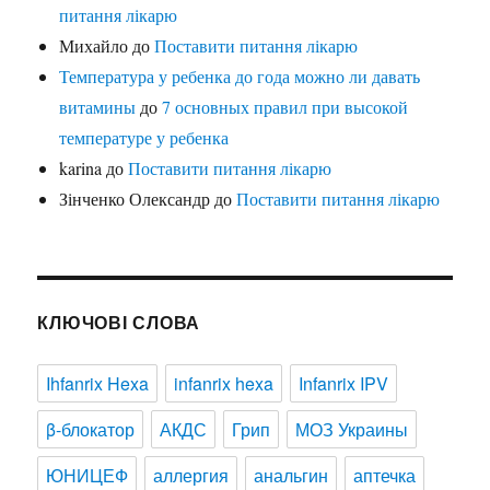
питання лікарю
Михайло
до
Поставити питання лікарю
Температура у ребенка до года можно ли давать
витамины
до
7 основных правил при высокой
температуре у ребенка
karina
до
Поставити питання лікарю
Зінченко Олександр
до
Поставити питання лікарю
КЛЮЧОВІ СЛОВА
Ihfanrix Hexa
infanrix hexa
Infanrix IPV
β-блокатор
АКДС
Грип
МОЗ Украины
ЮНИЦЕФ
аллергия
анальгин
аптечка