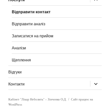
підменю
Відправити контакт
Відправити аналіз
Записатися на прийом
Аналізи
Щеплення
Відгуки
розгорну
Контакти
підменю
Кабінет "Лікар Неболить" – Зінченко О.Д.
Сайт працює на
WordPress