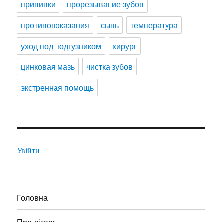
прививки
прорезывание зубов
противопоказания
сыпь
температура
уход под подгузником
хирург
цинковая мазь
чистка зубов
экстренная помощь
Увійти
Головна
Про лікаря