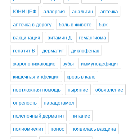
ЮНИЦЕФ
аллергия
анальгин
аптечка
аптечка в дорогу
боль в животе
бцж
вакцинация
витамин Д
гемангиома
гепатит В
дерматит
диклофенак
жаропонижающие
зубы
иммунодефицит
кишечная инфекция
кровь в кале
неотложная помощь
ныряние
объявление
опрелость
парацетамол
пеленочный дерматит
питание
полиомиелит
понос
появилась вакцина