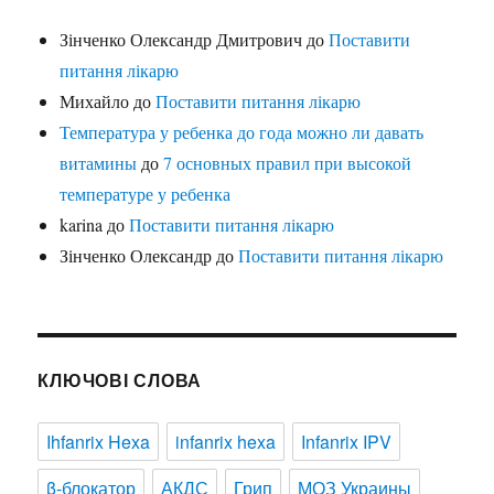
Зінченко Олександр Дмитрович
до
Поставити
питання лікарю
Михайло
до
Поставити питання лікарю
Температура у ребенка до года можно ли давать
витамины
до
7 основных правил при высокой
температуре у ребенка
karina
до
Поставити питання лікарю
Зінченко Олександр
до
Поставити питання лікарю
КЛЮЧОВІ СЛОВА
Ihfanrix Hexa
infanrix hexa
Infanrix IPV
β-блокатор
АКДС
Грип
МОЗ Украины