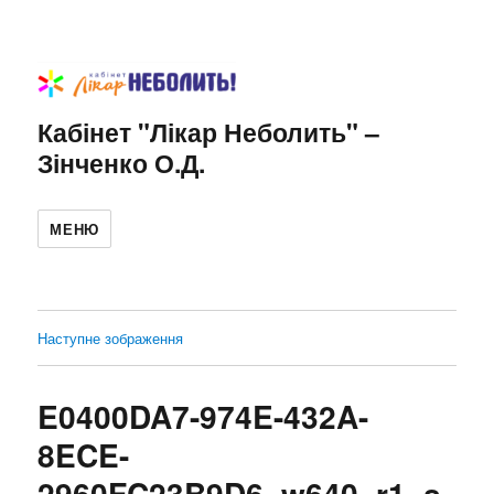
Кабінет "Лікар Неболить" –
Зінченко О.Д.
МЕНЮ
Наступне зображення
E0400DA7-974E-432A-
8ECE-
2960FC23B9D6_w640_r1_s