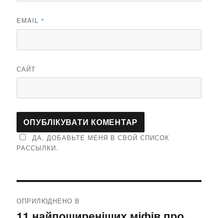
EMAIL
*
САЙТ
ДА, ДОБАВЬТЕ МЕНЯ В СВОЙ СПИСОК
РАССЫЛКИ.
Навігація
ОПРИЛЮДНЕНО В
записів
11 найпоширеніших міфів про