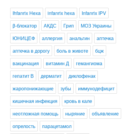
Ihfanrix Hexa
infanrix hexa
Infanrix IPV
β-блокатор
АКДС
Грип
МОЗ Украины
ЮНИЦЕФ
аллергия
анальгин
аптечка
аптечка в дорогу
боль в животе
бцж
вакцинация
витамин Д
гемангиома
гепатит В
дерматит
диклофенак
жаропонижающие
зубы
иммунодефицит
кишечная инфекция
кровь в кале
неотложная помощь
ныряние
объявление
опрелость
парацетамол