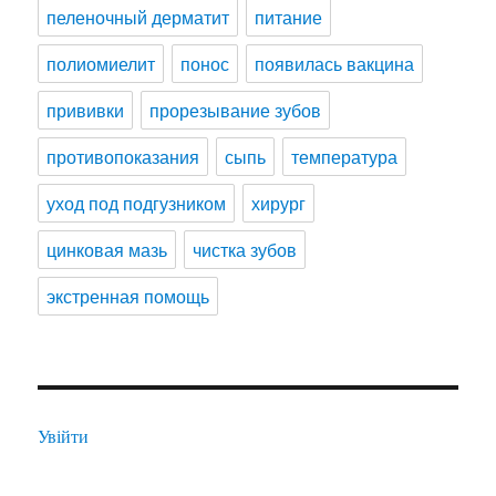
пеленочный дерматит
питание
полиомиелит
понос
появилась вакцина
прививки
прорезывание зубов
противопоказания
сыпь
температура
уход под подгузником
хирург
цинковая мазь
чистка зубов
экстренная помощь
Увійти