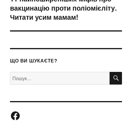
вакцинацію проти поліомієліту.
Читати усим мамам!
ЩО ВИ ШУКАЄТЕ?
ШУ
Пошук
за
запитом:
Facebook